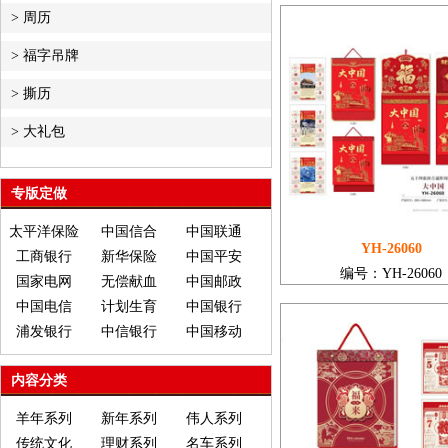
>
周历
>
福字吊牌
>
撕历
>
大礼包
专版定做
太平洋保险
中国信合
中国联通
YH-26060
工商银行
新华保险
中国平安
编号：YH-26060
国家电网
无偿献血
中国邮政
中国电信
计划生育
中国银行
浦发银行
中信银行
中国移动
内容分类
羊年系列
新年系列
伟人系列
传统文化
理财系列
名车系列