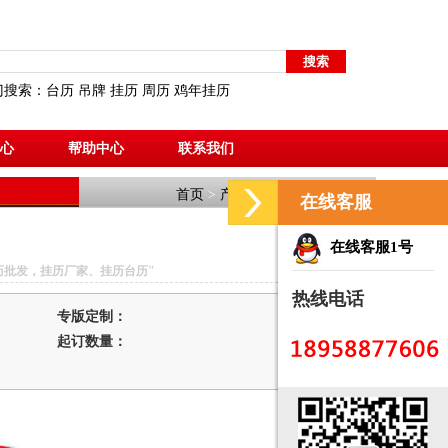
门搜索：
台历
吊牌
挂历
周历
鸡年挂历
心
帮助中心
联系我们
首页
>
产品中心
>
2026马年挂历
在线客服
在线客服1号
历批发，挂历厂家、挂历台历"
热线电话
专版定制：
起订数量：