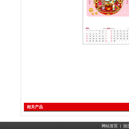
相关产品
网站首页
|
挂