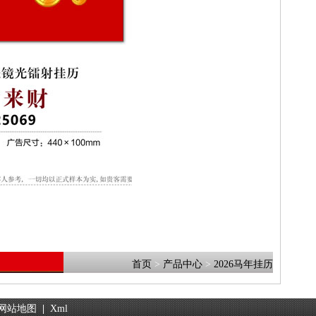
首页
>
产品中心
>
2026马年挂历
网站地图
|
Xml